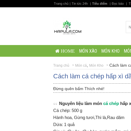
Trang chủ
|
Tin tức 24h
|
Tiêu điểm
|
Đọc báo
|
T
MÓN XÀO
MÓN KHO
MÓ
HOME
,
Cách làm c
Trang chủ
Món cá
Món Kho
Cách làm cá chép hấp xì d
Đừng quên bấm Thích nhé!
Nguyên liệu làm món
cá chép
hấp x
Cá chép: 500 g
Hành hoa, Gừng tươi,Thì là,Rau dăm
Dứa: 1 quả