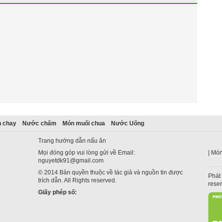
 chay
Nước chấm
Món muối chua
Nước Uống
Trang hướng dẫn nấu ăn
Mọi đóng góp vui lòng gửi về Email:
|
Món
nguyetdk91@gmail.com
© 2014 Bản quyền thuộc về tác giả và nguồn tin được
Phát 
trích dẫn. All Rights reserved.
rese
Giấy phép số: