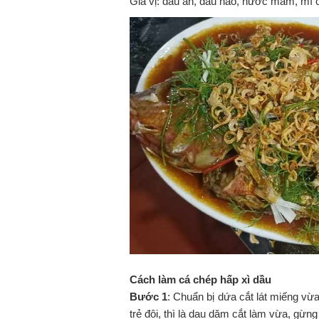
Gia vị: dầu ăn, dầu hào, nước mắm, mì c
Cách làm cá chép hấp xì dầu
Bước 1
: Chuẩn bị dứa cắt lát miếng vừ
trẻ đôi, thì là dau dăm cắt làm vừa, gừng