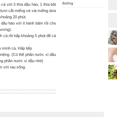
đường
cá với 3 thìa dầu hào, 1 thìa bột
 tươi cắt miếng và vài miếng dứa
 khoảng 20 phút.
m dầu hào với ít hành băm rồi cho
tương).
h cá rồi hấp khoảng 5 phút để cá
ên mình cá. Hấp tiếp
a miệng. (Có thể phần nước xì dầu
ng phần nước xì dầu nhé)
m với rau sống.