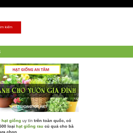
G
ý
hạt giống
uy tín
trên toàn quốc, có
500 loại
hạt giống rau
củ quả cho bà
lựa chọn