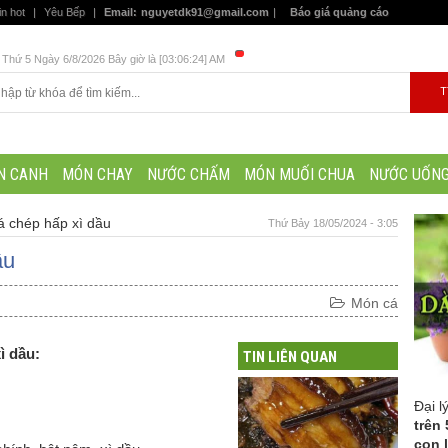
in hot
|
Yêu Bếp
|
Email:
nguyetdk91@gmail.com
|
Báo giá quảng cáo
Thứ 5 Ngày 6/8/2026 Bây giờ là [03:06:24] AM
N CANH
MÓN CHAY
NƯỚC CHẤM
MÓN MUỐI CHUA
NƯỚC UỐN
á chép hấp xì dầu
Thứ Bảy 18/05/2024 - 3:05
ầu
Món cá
ì dầu:
TIN LIÊN QUAN
Đại l
trên 
con 