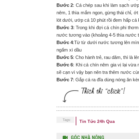
Bước 2
: Cá chép sau khi làm sạch ướp 
nêm, 1 thìa mắm ngon, gừng thái chỉ, ớt
lót dưới, ướp cá 10 phút rồi đem hấp cá
Bước 3
: Trong khi đợi cá chín phi thơ
nước tương vào (khoảng 4-5 thìa nước 
Bước 4
:Từ từ dưới nước tương lên mìn
ngấm xì dầu
Bước 5
: Cho hành trẻ, rau dăm, thì là l
Bước 6
: Khi cá chín nêm gia vị lại vừ
sẽ cạn vì vậy bạn nên tra thêm nước cù
Bước 7
: Gắp cá ra đĩa dùng nóng ăn kè
Tags:
Tin Tức 24h Qua
GÓC NHÀ NÔNG