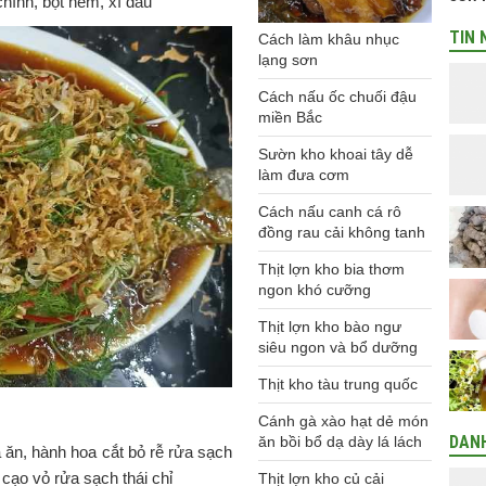
hính, bột nêm, xì dầu
TIN 
Cách làm khâu nhục
lạng sơn
Cách nấu ốc chuối đậu
miền Bắc
Sườn kho khoai tây dễ
làm đưa cơm
Cách nấu canh cá rô
đồng rau cải không tanh
Thịt lợn kho bia thơm
ngon khó cưỡng
Thịt lợn kho bào ngư
siêu ngon và bổ dưỡng
Thịt kho tàu trung quốc
Cánh gà xào hạt dẻ món
DAN
ăn bồi bổ dạ dày lá lách
a ăn, hành hoa cắt bỏ rễ rửa sạch
 cạo vỏ rửa sạch thái chỉ
Thịt lợn kho củ cải