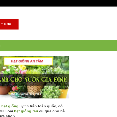
G
ý
hạt giống
uy tín
trên toàn quốc, có
500 loại
hạt giống rau
củ quả cho bà
lựa chọn