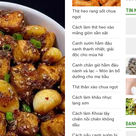
TIN 
Thịt heo rang sốt chua
ngọt
Cách làm thịt heo xào
măng giòn sần sật
Canh sườn hầm đậu
xanh thanh nhiệt, giải
độc cho mùa hè
Canh chân giò hầm đậu
nành và lạc – Món ăn bổ
dưỡng cho mẹ bầu
Thịt thăn xào chua ngọt
Cách làm khâu nhục
lạng sơn
Cách làm Khoai tây
chiên nồi chiên không
DAN
dầu
Cách nấu canh sườn bí