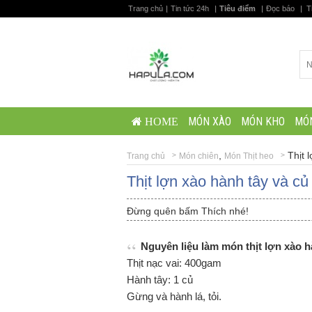
Trang chủ
|
Tin tức 24h
|
Tiêu điểm
|
Đọc báo
|
T
MÓN XÀO
MÓN KHO
MÓ
HOME
,
Thịt 
Trang chủ
Món chiên
Món Thịt heo
Thịt lợn xào hành tây và củ 
Đừng quên bấm Thích nhé!
Nguyên liệu làm món thịt lợn xào h
Thịt nạc vai: 400gam
Hành tây: 1 củ
Gừng và hành lá, tỏi.