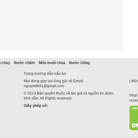
 chay
Nước chấm
Món muối chua
Nước Uống
Trang hướng dẫn nấu ăn
Mọi đóng góp vui lòng gửi về Email:
|
Món
nguyetdk91@gmail.com
© 2014 Bản quyền thuộc về tác giả và nguồn tin được
Phát 
trích dẫn. All Rights reserved.
rese
Giấy phép số: