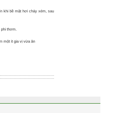
ến khi bề mặt hơi cháy xém, sau
 phi thơm.
m một ít gia vị vừa ăn