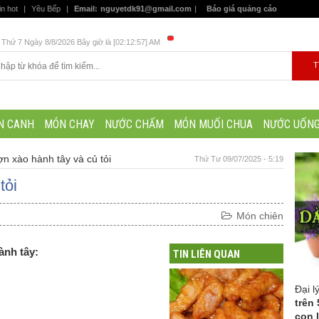
in hot
|
Yêu Bếp
|
Email:
nguyetdk91@gmail.com
|
Báo giá quảng cáo
Thứ 7 Ngày 8/8/2026 Bây giờ là [02:12:58] AM
N CANH
MÓN CHAY
NƯỚC CHẤM
MÓN MUỐI CHUA
NƯỚC UỐN
lợn xào hành tây và củ tỏi
Thứ Tư 09/07/2025 - 5:19
tỏi
Món chiên
ành tây:
TIN LIÊN QUAN
Đại l
trên 
con 