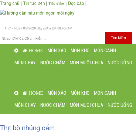
Trang chủ
|
Tin tức 24h
|
|
Đọc báo
|
Tiêu điểm
Thứ 7 Ngày 8/8/2026 Bây giờ là [04:38:47] AM
MÓN XÀO
MÓN KHO
MÓN CANH
HOME
MÓN CHAY
NƯỚC CHẤM
MÓN MUỐI CHUA
NƯỚC UỐNG
Toggl
navig
MÓN XÀO
MÓN KHO
MÓN CANH
HOME
MÓN CHAY
NƯỚC CHẤM
MÓN MUỐI CHUA
NƯỚC UỐNG
Thịt bò nhúng dấm