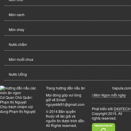
Món canh
Món chay
Nước chấm
Món muối chua
Nước Uống
Trang hướng dẫn nấu ăn
hapula.com
Mọi đóng góp vui lòng
|
Món Ngon mỗi ngày
Cơ Quan Chủ Quản:
gửi về Email:
Phạm thị Nguyệt
nguyetdk91@gmail.com
Chịu trách nhiệm nội
Phát triển bởi
DIGITECH
dung:Phạm thị Nguyệt
© 2014 Bản quyền
Copyright 2015. All
thuộc về tác giả và
rights reserved.
nguồn tin được trích dẫn.
All Rights reserved.