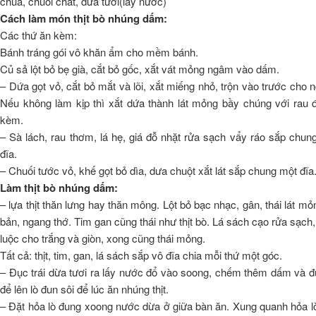
chua, chuối chát, dừa tươi(lấy nước)
Cách làm món thịt bò nhúng dấm:
Các thứ ăn kèm:
Bánh tráng gói vô khăn ẩm cho mềm bánh.
Củ sả lột bỏ bẹ già, cắt bỏ gốc, xắt vát mỏng ngâm vào dấm.
– Dứa gọt vỏ, cắt bỏ mắt và lõi, xắt miếng nhỏ, trộn vào trước cho 
Nếu không làm kịp thì xắt dứa thành lát mỏng bầy chúng với rau 
kèm.
– Sà lách, rau thơm, lá hẹ, giá đỗ nhặt rửa sạch vẩy ráo sắp chun
đĩa.
– Chuối tước vỏ, khế gọt bỏ dìa, dưa chuột xắt lát sắp chung một đĩa
Làm thịt bò nhúng dấm:
– lựa thịt thăn lưng hay thăn mông. Lột bỏ bạc nhạc, gân, thái lát mỏn
bản, ngang thớ. Tim gan cũng thái như thịt bò. Lá sách cạo rửa sạch
luộc cho trắng và giòn, xong cũng thái mỏng.
Tất cả: thịt, tim, gan, lá sách sắp vô đĩa chia mỗi thứ một góc.
– Đục trái dừa tươi ra lấy nước đổ vào soong, chếm thêm dấm và 
để lên lò đun sôi để lúc ăn nhúng thịt.
– Đặt hỏa lò đung xoong nước dừa ở giữa bàn ăn. Xung quanh hỏa l