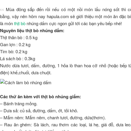
Mùa đông sắp đến rồi nếu có một nồi món lẩu nóng sốt thì c
bằng, vậy nên hôm nay hapula.com sẽ giới thiệu một món ăn đặc bi
là món
thịt bò
nhúng dấm cực ngon gửi tới các bạn yêu bếp nhé!
Nguyên liệu thịt bò nhúng dấm:
Thịt thăn bò : 0.5 kg
Gan lợn : 0.2 kg
Tim bò: 0.2 kg
Lá sách bò : 0.3kg
Nước dừa tươi, dấm, đường, 1 hỏa lò than hoa cỡ nhỏ (hoặc bếp t
điện) khế,chuối, dưa chuột.
Các thứ ăn kèm với thịt bò nhúng giấm:
– Bánh tráng mỏng.
– Dưa sả: củ sả, đường, dấm, ớt, tỏi khô.
– Mắm nêm: Mắm nêm, chanh tươi, đường, dứa(thơm).
– Rau ăn ghém: Sà lách, rau thơm các loại, lá hẹ, giá đỗ, dưa leo