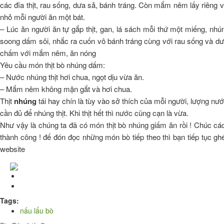
các đĩa thịt, rau sống, dưa sả, bánh tráng. Còn mắm nêm lấy riêng v
nhỏ mỗi người ăn một bát.
– Lúc ăn người ăn tự gắp thịt, gan, lá sách mỗi thứ một miếng, nhú
soong dấm sôi, nhắc ra cuốn vô bánh tráng cùng với rau sống và dư
chấm với mắm nêm, ăn nóng
Yêu cầu món thịt bò nhúng dấm:
– Nước nhúng thịt hơi chua, ngọt dịu vừa ăn.
– Mắm nêm không mặn gắt và hơi chua.
Thịt
nhúng
tái hay chín là tùy vào sở thích của mỗi người, lượng nướ
cần đủ để nhúng thịt. Khi thịt hết thì nước cũng cạn là vừa.
Như vậy là chúng ta đã có món thịt bò nhúng giấm ăn rồi ! Chúc cá
thành công ! đế đón đọc những món bò tiếp theo thì bạn tiếp tục gh
website
Tags:
nấu lẩu bò